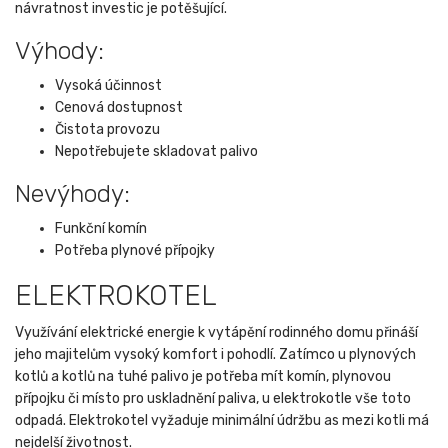
návratnost investic je potěšující.
Výhody:
Vysoká účinnost
Cenová dostupnost
Čistota provozu
Nepotřebujete skladovat palivo
Nevýhody:
Funkční komín
Potřeba plynové přípojky
ELEKTROKOTEL
Využívání elektrické energie k vytápění rodinného domu přináší
jeho majitelům vysoký komfort i pohodlí. Zatímco u plynových
kotlů a kotlů na tuhé palivo je potřeba mít komín, plynovou
přípojku či místo pro uskladnění paliva, u elektrokotle vše toto
odpadá. Elektrokotel vyžaduje minimální údržbu as mezi kotli má
nejdelší životnost.