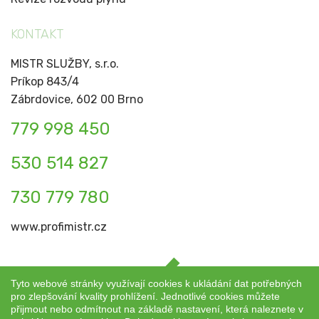
KONTAKT
MISTR SLUŽBY, s.r.o.
Príkop 843/4
Zábrdovice, 602 00 Brno
779 998 450
530 514 827
730 779 780
www.profimistr.cz
Tyto webové stránky využívají cookies k ukládání dat potřebných
pro zlepšování kvality prohlížení. Jednotlivé cookies můžete
přijmout nebo odmítnout na základě nastavení, která naleznete v
Copyright © 2026
MISTR SLUŽBY, s.r.o. Všechna práva