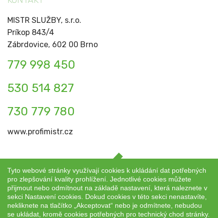
KONTAKT
MISTR SLUŽBY, s.r.o.
Príkop 843/4
Zábrdovice, 602 00 Brno
779 998 450
530 514 827
730 779 780
www.profimistr.cz
Tyto webové stránky využívají cookies k ukládání dat potřebných
pro zlepšování kvality prohlížení. Jednotlivé cookies můžete
přijmout nebo odmítnout na základě nastavení, která naleznete v
Copyright © 2026
MISTR SLUŽBY, s.r.o. Všechna práva
sekci Nastavení cookies. Dokud cookies v této sekci nenastavíte,
vyhrazena.
nekliknete na tlačítko „Akceptovat“ nebo je odmítnete, nebudou
se ukládat, kromě cookies potřebných pro technický chod stránky.