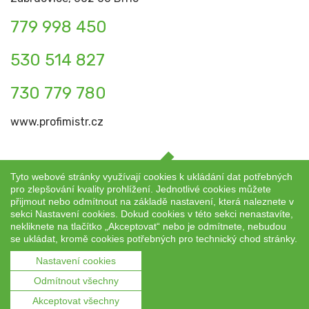
779 998 450
530 514 827
730 779 780
www.profimistr.cz
Tyto webové stránky využívají cookies k ukládání dat potřebných
pro zlepšování kvality prohlížení. Jednotlivé cookies můžete
přijmout nebo odmítnout na základě nastavení, která naleznete v
Copyright © 2026
MISTR SLUŽBY, s.r.o. Všechna práva
sekci Nastavení cookies. Dokud cookies v této sekci nenastavíte,
vyhrazena.
nekliknete na tlačítko „Akceptovat“ nebo je odmítnete, nebudou
se ukládat, kromě cookies potřebných pro technický chod stránky.
Stránky podporuje redakční systém ACTIVEWEB
Nastavení cookies
společnosti
NUAKTIV
.
Odmítnout všechny
Obchodní podmínky
|
GDPR
Akceptovat všechny