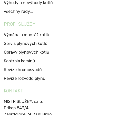
Výhody a nevýhody kotlů
všechny rady...
PROFI SLUŽBY
Výměna a montáž kotlů
Servis plynových kotlů
Opravy plynových kotlů
Kontrola komínů
Revize hromosvodů
Revize rozvodů plynu
KONTAKT
MISTR SLUŽBY, s.r.o.
Príkop 843/4
Zábrdovice, 602 00 Brno